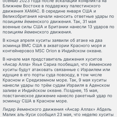
осенью 2023 года после эскалации конфликта на
Ближнем Востоке в поддержку палестинского
движения ХАМАС. В середине января США и
Великобритания начали наносить ответные удары по
позициям йеменского движения. Так, 31 мая
военные силы США и Британии нанесли 13 ударов по
позициям йеменского движения.
В конце апреля хуситы заявили об атаке на два
эсминца ВМС США в акватории Красного моря и
контейнеровоз MSC Orion в Индийском океане.
В начале мая представитель движения хуситов
«Ансар Алла» Яхья Сариа пообещал, что йеменские
хуситы будут атаковать связанные с Израилем или
идущие в его порты суда повсюду, в том числе
Красном и Средиземном море. Так, 9 мая хуситы
нанесли удары по трём судам Израиля в Аденском
заливе и Индийском океане. Позднее, 15 мая,
повстанческое движение нанесло ракетный удар по
эсминцу США в Красном море.
Лидер йеменского движения «Ансар Аллах» Абдель
Малик аль-Хуси сообщил 23 мая, что неделю хуситы