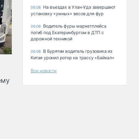
Ha въeздax в Улaн-Удэ зaвepшaют
06.08
ycтaнoвкy «yмныx» вecoв для фyp
Водитель фуры маркетплейса
06.08
погиб под Екатеринбургом в ДТП с
дорожной техникой
В Бурятии водитель грузовика из
06.08
Китая уронил ротор на трассу «Байкал»
Все новости
ему