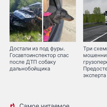
Три схе
Достали из под фуры.
мошенни
Госавтоинспектор спас
грузопер
после ДТП собаку
Предост
дальнобойщика
эксперта
Самое читаемое