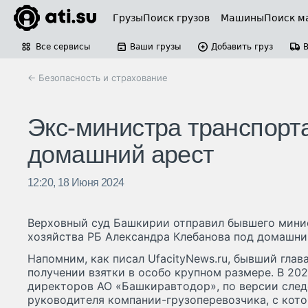
Грузы
Поиск грузов
Машины
Поиск м
Все сервисы
Ваши грузы
Добавить груз
← Безопасность и страхование
Экс-министра транспорт
домашний арест
12:20, 18 Июня 2024
Верховный суд Башкирии отправил бывшего мини
хозяйства РБ Александра Клебанова под домашний
Напомним, как писал UfacityNews.ru, бывший глав
получении взятки в особо крупном размере. В 202
директоров АО «Башкиравтодор», по версии следс
руководителя компании-грузоперевозчика, с кот