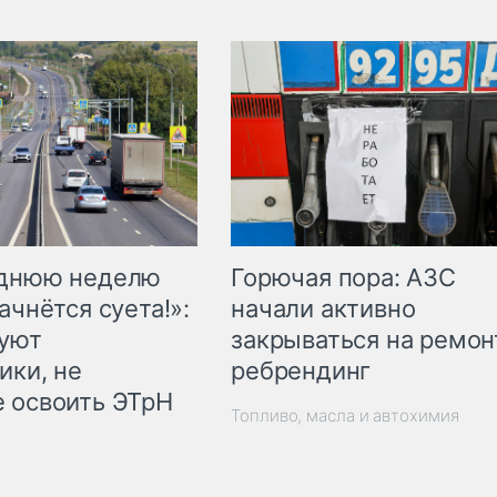
Горючая пора: АЗС
еднюю неделю
начали активно
ачнётся суета!»:
закрываться на ремон
куют
ребрендинг
ики, не
 освоить ЭТрН
Топливо, масла и автохимия