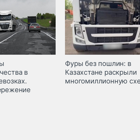
мы
Фуры без пошлин: в
чества в
Казахстане раскрыли
евозках.
многомиллионную сх
ережение