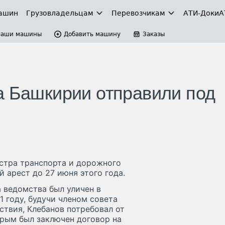
ашин
Грузовладельцам
Перевозчикам
АТИ-Доки
А
Ваши машины
Добавить машину
Заказы
а Башкирии отправили под
стра транспорта и дорожного
 арест до 27 июня этого года.
а ведомства был уличен в
1 году, будучи членом совета
твия, Клебанов потребовал от
орым был заключен договор на