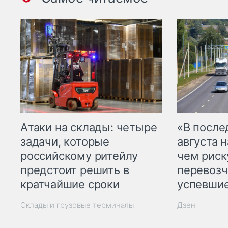
Атаки на склады: четыре
«В посл
задачи, которые
августа н
российскому ритейлу
чем рис
предстоит решить в
перевозч
кратчайшие сроки
успевшие
Склады и грузовые терминалы
Дзен