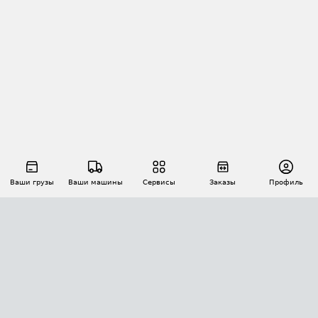
Ваши грузы
Ваши машины
Сервисы
Заказы
Профиль
АВТОМАТИЗАЦИЯ ПЕРЕВОЗОК
Площадки
Заказы
Торги
Тендеры
АТИ-Доки
GPS-мониторинг
АТИ Мессенджер
Цепочки грузов
API ATI.SU