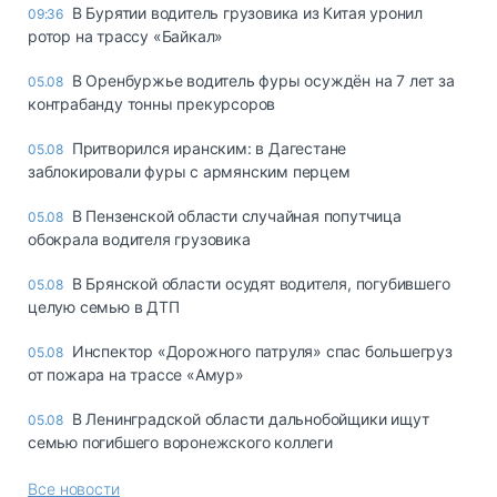
В Бурятии водитель грузовика из Китая уронил
09:36
ротор на трассу «Байкал»
В Оренбуржье водитель фуры осуждён на 7 лет за
05.08
контрабанду тонны прекурсоров
Притворился иранским: в Дагестане
05.08
заблокировали фуры с армянским перцем
В Пензенской области случайная попутчица
05.08
обокрала водителя грузовика
В Брянской области осудят водителя, погубившего
05.08
целую семью в ДТП
Инспектор «Дорожного патруля» спас большегруз
05.08
от пожара на трассе «Амур»
В Ленинградской области дальнобойщики ищут
05.08
семью погибшего воронежского коллеги
Все новости