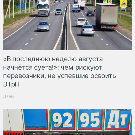
«В последнюю неделю августа
начнётся суета!»: чем рискуют
перевозчики, не успевшие освоить
ЭТрН
Дзен