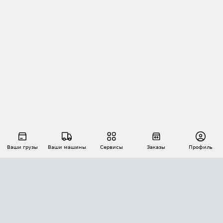
Ваши грузы
Ваши машины
Сервисы
Заказы
Профиль
АВТОМАТИЗАЦИЯ ПЕРЕВОЗОК
Площадки
Заказы
Торги
Тендеры
АТИ-Доки