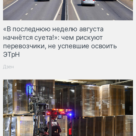
«В последнюю неделю августа
начнётся суета!»: чем рискуют
перевозчики, не успевшие освоить
ЭТрН
Дзен