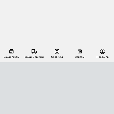
Ваши грузы
Ваши машины
Сервисы
Заказы
Профиль
АВТОМАТИЗАЦИЯ ПЕРЕВОЗОК
Площадки
Заказы
Торги
Тендеры
АТИ-Доки
GPS-мониторинг
АТИ Мессенджер
Цепочки грузов
API ATI.SU