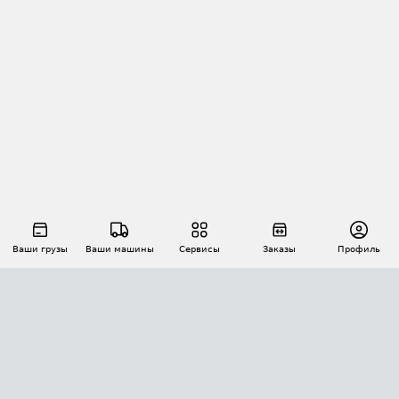
Ваши грузы
Ваши машины
Сервисы
Заказы
Профиль
АВТОМАТИЗАЦИЯ ПЕРЕВОЗОК
Площадки
Заказы
Торги
Тендеры
АТИ-Доки