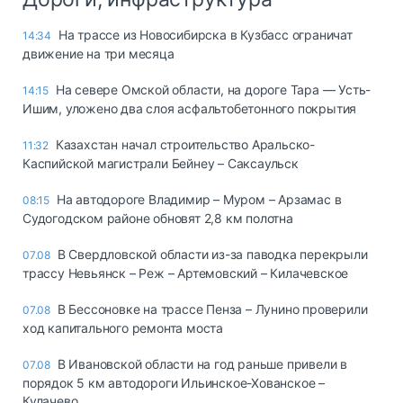
На трассе из Новосибирска в Кузбасс ограничат
14:34
движение на три месяца
На севере Омской области, на дороге Тара — Усть-
14:15
Ишим, уложено два слоя асфальтобетонного покрытия
Казахстан начал строительство Аральско-
11:32
Каспийской магистрали Бейнеу – Саксаульск
На автодороге Владимир – Муром – Арзамас в
08:15
Судогодском районе обновят 2,8 км полотна
В Свердловской области из-за паводка перекрыли
07.08
трассу Невьянск – Реж – Артемовский – Килачевское
В Бессоновке на трассе Пенза – Лунино проверили
07.08
ход капитального ремонта моста
В Ивановской области на год раньше привели в
07.08
порядок 5 км автодороги Ильинское-Хованское –
Кулачево