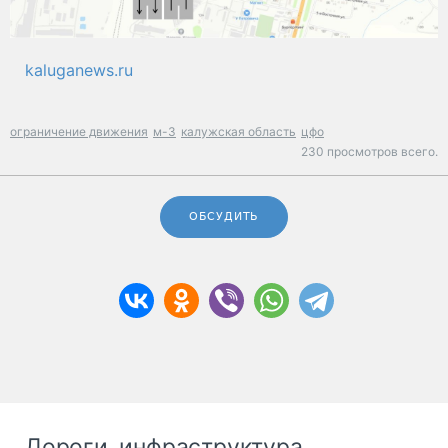
kaluganews.ru
ограничение движения
м-3
калужская область
цфо
230 просмотров всего.
ОБСУДИТЬ
Дороги, инфраструктура