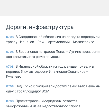
Дороги, инфраструктура
В Свердловской области из-за паводка перекрыли
07.08
трассу Невьянск – Реж – Артемовский – Килачевское
В Бессоновке на трассе Пенза – Лунино проверили
07.08
ход капитального ремонта моста
В Ивановской области на год раньше привели в
07.08
порядок 5 км автодороги Ильинское-Хованское –
Кулачево
Под Тосно блокировали доступ самосвалов ещё на
07.08
одну стройплощадку ВСМ
Проект трассы «Меридиан» остается
07.08
замороженным из-за недостаточного спроса