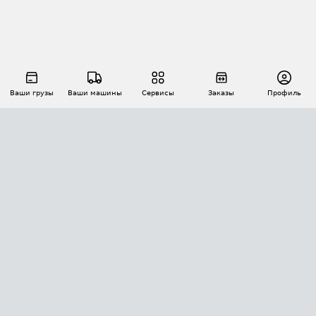
Ваши грузы
Ваши машины
Сервисы
Заказы
Профиль
АВТОМАТИЗАЦИЯ ПЕРЕВОЗОК
Площадки
Заказы
Торги
Тендеры
АТИ-Доки
GPS-мониторинг
АТИ Мессенджер
Цепочки грузов
API ATI.SU
ПОЛЕЗНОЕ
Расчет расстояний
БЕЗОПАСНОСТЬ
Академия ATI.SU
ATI.SU о безопасности