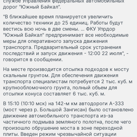
службе Управления федеральных автомобильных
дорог "Южный Байкал".
"В ближайшее время планируется увеличить
количество техники до 25 единиц. Работы будут
вестись всю ночь в две смены. ... ФКУ Упрдор
"Южный Байкал" предпринимает все необходимые
меры для оперативного запуска движения
транспорта. Предварительный срок устранения
последствий и запуск движения - 12:00 22 июля", -
говорится в сообщении.
На месте производится отсыпка подходов к мосту
скальным грунтом. Для обеспечения движения
транспорта специалистам потребуется 2 тыс. куб. м
крупнообломочного грунта, полный объем для
отсыпки конуса составляет 6 тыс. куб. м.
В 15:10 (10:10 мск) на 142-м км автодороги А-333
(мост через р. Большой Зангисан) было остановлено
движение автомобильного транспорта из-за
частичного подмыва земляного полотна, после чего
произошло обрушение моста в зоне переходной
плиты. Введен режим чрезвычайной ситуации