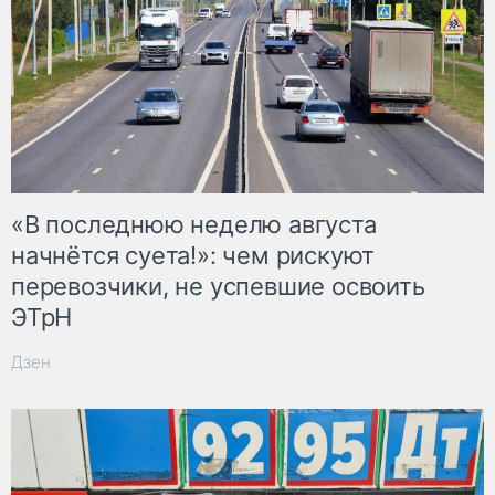
«В последнюю неделю августа
начнётся суета!»: чем рискуют
перевозчики, не успевшие освоить
ЭТрН
Дзен