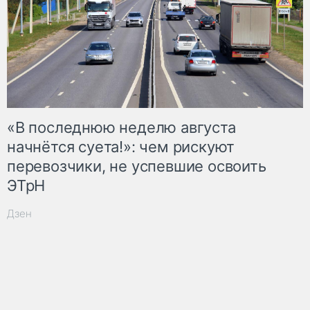
«В последнюю неделю августа
начнётся суета!»: чем рискуют
перевозчики, не успевшие освоить
ЭТрН
Дзен