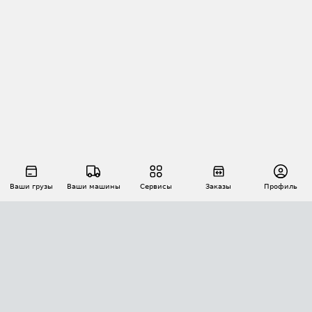
Ваши грузы
Ваши машины
Сервисы
Заказы
Профиль
АВТОМАТИЗАЦИЯ ПЕРЕВОЗОК
Площадки
Заказы
Торги
Тендеры
АТИ-Доки
GPS-мониторинг
АТИ Мессенджер
Цепочки грузов