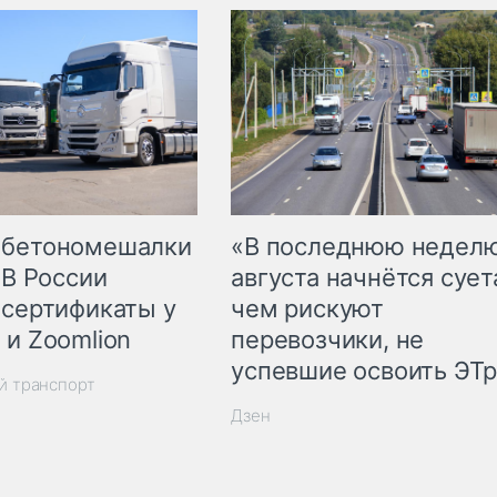
 бетономешалки
«В последнюю недел
 В России
августа начнётся суета
 сертификаты у
чем рискуют
 и Zoomlion
перевозчики, не
успевшие освоить ЭТ
й транспорт
Дзен