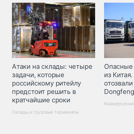
Опасные
Атаки на склады: четыре
из Китая.
задачи, которые
отозвали
российскому ритейлу
Dongfeng
предстоит решить в
кратчайшие сроки
Коммерчески
Склады и грузовые терминалы