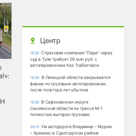
Центр
Страховая компания "Пари" через
19:29
суд в Туле требует 29 млн руб. с
автоперевозчика Kaz TralServiece
ю
!»:
В Липецкой области закрывается
18:06
фирма по грузовым автоперевозкам
после полутора лет убытков
рН
В Сафоновском округе
16:58
Смоленской области на трассе М-1
полностью выгорел грузовик
На автодороге Владимир – Муром
08:15
– Арзамас в Судогодском районе