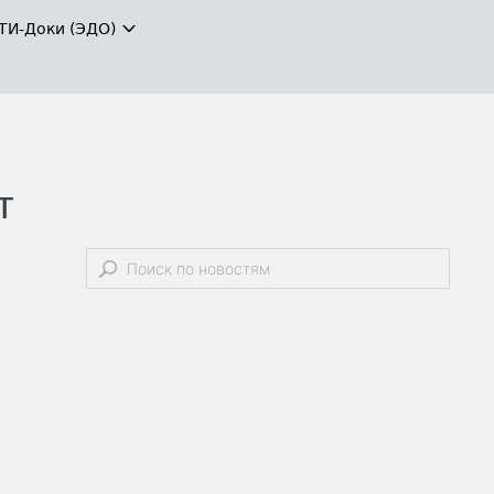
ТИ-Доки (ЭДО)
т