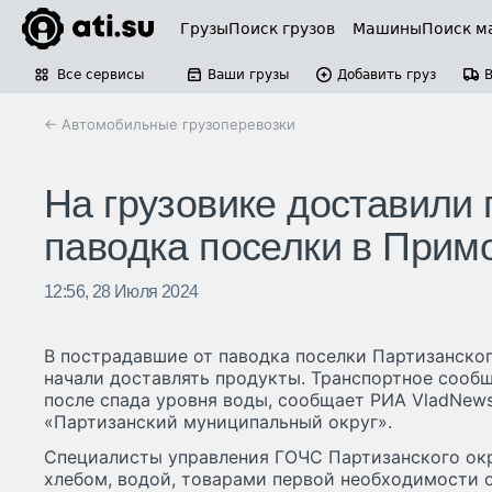
Грузы
Поиск грузов
Машины
Поиск м
Все сервисы
Ваши грузы
Добавить груз
← Автомобильные грузоперевозки
На грузовике доставили 
паводка поселки в Прим
12:56, 28 Июля 2024
В пострадавшие от паводка поселки Партизанско
начали доставлять продукты. Транспортное сооб
после спада уровня воды, сообщает РИА VladNews
«Партизанский муниципальный округ».
Специалисты управления ГОЧС Партизанского окр
хлебом, водой, товарами первой необходимости 