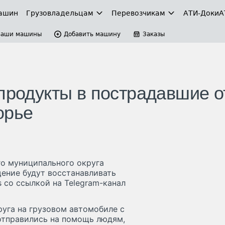
ашин
Грузовладельцам
Перевозчикам
АТИ-Доки
А
Ваши машины
Добавить машину
Заказы
продукты в пострадавшие о
орье
го муниципального округа
щение будут восстанавливать
 со ссылкой на Telegram-канал
уга на грузовом автомобиле с
отправились на помощь людям,