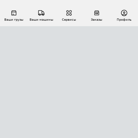
Ваши грузы
Ваши машины
Сервисы
Заказы
Профиль
АВТОМАТИЗАЦИЯ ПЕРЕВОЗОК
Площадки
Заказы
Торги
Тендеры
АТИ-Доки
GPS-мониторинг
АТИ Мессенджер
Цепочки грузов
API ATI.SU
ПОЛЕЗНОЕ
Расчет расстояний
БЕЗОПАСНОСТЬ
Академия ATI.SU
ATI.SU о безопасности
Звезды ATI.SU на вашем сайте
КОНТАКТЫ И ТАРИФЫ
Памятка по проверке контрагентов
Индекс ATI.SU FTL РФ
О системе ATI.SU
Светофор+
Средние ставки
ИНФОРМАЦИЯ