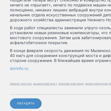
«Водители теперь могут спокойно и комфортно пр
ничего не «прыгает», ничего по подвеске машин н
полноценно, никаких лишних вибраций внутри кон
начальник отдела искусственных сооружений деп
дорожного хозяйства администрации Нижнего Но
В ходе работ специалисты заменили упруго-скол
установили новые резиновые компенсаторы, что 
мостового сооружения. Затем шов забетонировал
асфальтобетонное покрытие.
В конце февраля скорость движения по Мызинско
40 км/ч для сохранения конструкций моста и де
стороне сооружения. В ближайшее время огранич
dorinfo.ru
ремонт мостов
мызинский мост
нижний новгород
нижегородская о
ОБСУДИТЬ