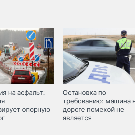
Остановка по
я на асфальт:
требованию: машина 
ия
дороге помехой не
зирует опорную
является
ог