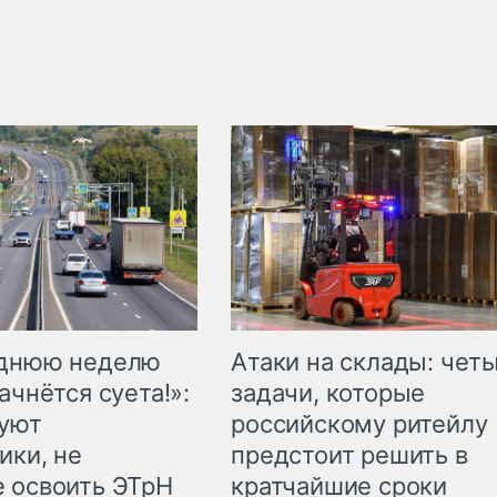
еднюю неделю
Атаки на склады: чет
ачнётся суета!»:
задачи, которые
куют
российскому ритейлу
ики, не
предстоит решить в
 освоить ЭТрН
кратчайшие сроки