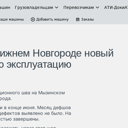
ашин
Грузовладельцам
Перевозчикам
АТИ-Доки
А
Ваши машины
Добавить машину
Заказы
Нижнем Новгороде новый
 эксплуатацию
ционного шва на Мызинском
рода.
и в конце июня. Месяц дефшов
дефектов выявлено не было. На
остью завершены.