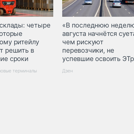
 склады: четыре
«В последнюю недел
которые
августа начнётся суета
ому ритейлу
чем рискуют
т решить в
перевозчики, не
ие сроки
успевшие освоить ЭТ
зовые терминалы
Дзен