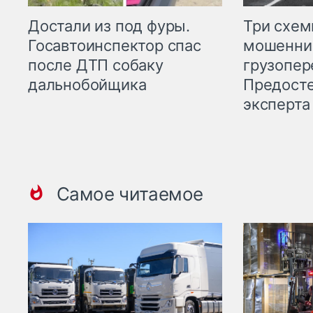
Три схе
Достали из под фуры.
мошенни
Госавтоинспектор спас
грузопер
после ДТП собаку
Предост
дальнобойщика
эксперта
Самое читаемое