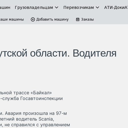
ашин
Грузовладельцам
Перевозчикам
АТИ-Доки
А
Ваши машины
Добавить машину
Заказы
утской области. Водителя
льной трассе «Байкал»
с-служба Госавтоинспекции
и. Авария произошла на 97-м
етний водитель Scania,
, не справился с управлением