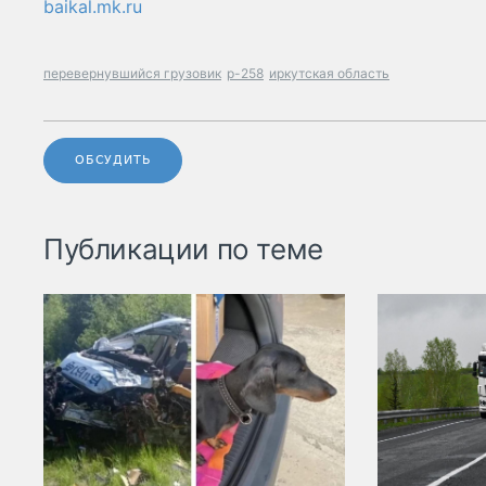
baikal.mk.ru
перевернувшийся грузовик
р-258
иркутская область
ОБСУДИТЬ
Публикации по теме