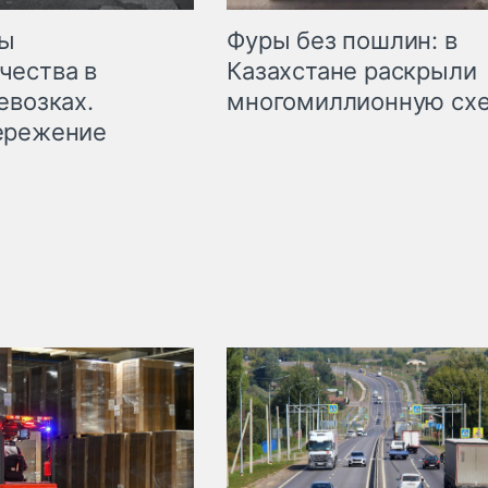
мы
Фуры без пошлин: в
чества в
Казахстане раскрыли
евозках.
многомиллионную сх
ережение