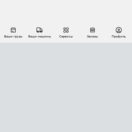
Ваши грузы
Ваши машины
Сервисы
Заказы
Профиль
АВТОМАТИЗАЦИЯ ПЕРЕВОЗОК
Площадки
Заказы
Торги
Тендеры
АТИ-Доки
GPS-мониторинг
АТИ Мессенджер
Цепочки грузов
API ATI.SU
ПОЛЕЗНОЕ
Расчет расстояний
БЕЗОПАСНОСТЬ
Академия ATI.SU
ATI.SU о безопасности
Звезды ATI.SU на вашем сайте