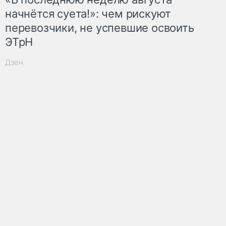
начнётся суета!»: чем рискуют
перевозчики, не успевшие освоить
ЭТрН
Дзен