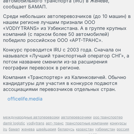
автомобильного транспорта (IRU) в Женеве,
сообщает БАМАП.
Среди небольших автоперевозчиков (до 10 машин) в
нашем регионе лучшим признали ООО
«VODIYTRANS» из Узбекистана. А в группе крупных
компаний (с парком более 50 автомобилей)
победило российское ООО «АРТ-ТРАНС».
Конкурс проводится IRU с 2003 года. Сначала он
назывался «Лучший транспортный оператор СНГ», а
потом название сменили из-за расширения
географии перевозок в регионе.
Компания «Транспортер» из Калинковичей. Обычно
кандидатуры для участия в конкурсе подаются
ассоциациями перевозчиков отдельных стран.
officelife.media
международные автоперевозки
автоперевозчики
ооо транспортер
damir logistic
vodiytrans
арт-транс
транспортные компании
конкурсы
iru
бамап
женева
швейцария
беларусь
казахстан
узбекистан
россия