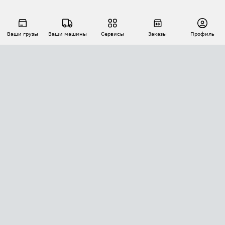
Ваши грузы
Ваши машины
Сервисы
Заказы
Профиль
АВТОМАТИЗАЦИЯ ПЕРЕВОЗОК
Площадки
Заказы
Торги
Тендеры
АТИ-Доки
GPS-мониторинг
АТИ Мессенджер
Цепочки грузов
API ATI.SU
ПОЛЕЗНОЕ
Расчет расстояний
БЕЗОПАСНОСТЬ
Академия ATI.SU
ATI.SU о безопасности
Звезды ATI.SU на вашем сайте
КОНТАКТЫ И ТАРИФЫ
Памятка по проверке контрагентов
Индекс ATI.SU FTL РФ
О системе ATI.SU
Светофор+
Средние ставки
ИНФОРМАЦИЯ