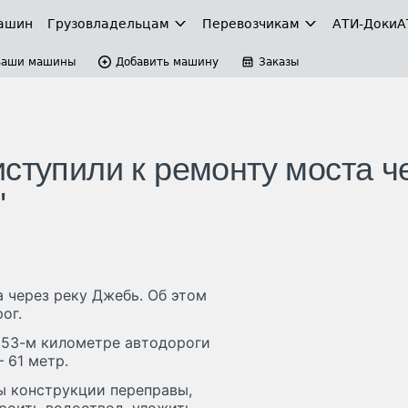
ашин
Грузовладельцам
Перевозчикам
АТИ-Доки
А
Ваши машины
Добавить машину
Заказы
ступили к ремонту моста ч
"
 через реку Джебь. Об этом
ог.
 153-м километре автодороги
 61 метр.
ы конструкции переправы,