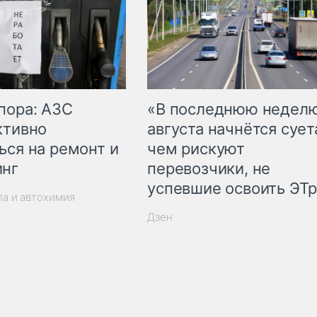
пора: АЗС
«В последнюю недел
ктивно
августа начнётся суета
ься на ремонт и
чем рискуют
инг
перевозчики, не
успевшие освоить ЭТ
ла и автохимия
Дзен