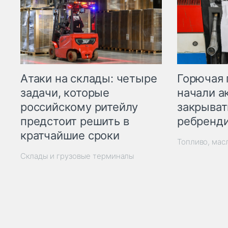
Горючая 
Атаки на склады: четыре
начали а
задачи, которые
закрыват
российскому ритейлу
ребренд
предстоит решить в
кратчайшие сроки
Топливо, мас
Склады и грузовые терминалы