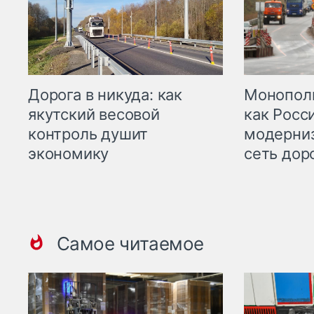
Дорога в никуда: как
Монополи
якутский весовой
как Росс
контроль душит
модерни
экономику
сеть дор
Самое читаемое