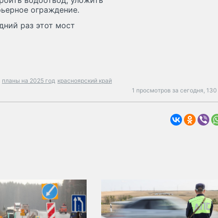
роить водоотвод, уложить
рьерное ограждение.
дний раз этот мост
планы на 2025 год
красноярский край
1 просмотров за сегодня,
130