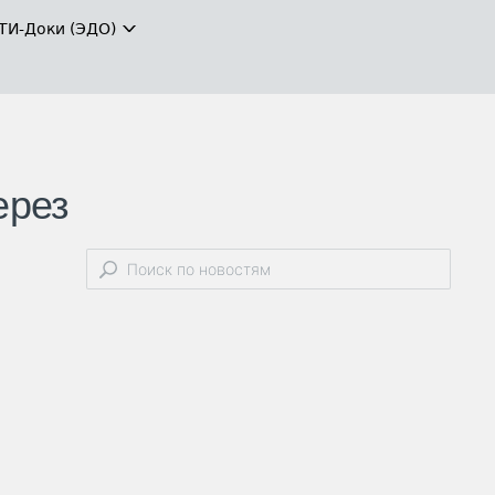
ТИ-Доки (ЭДО)
ерез