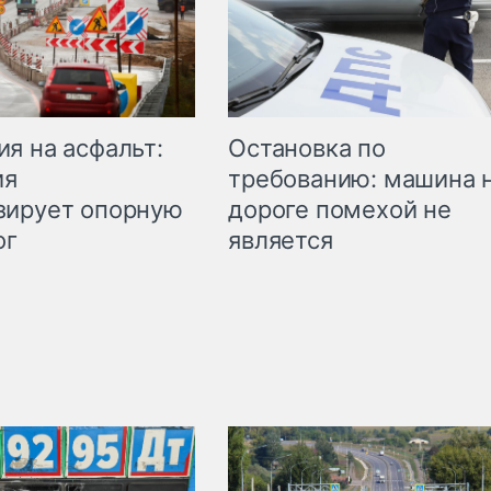
Остановка по
я на асфальт:
требованию: машина 
ия
дороге помехой не
зирует опорную
является
ог