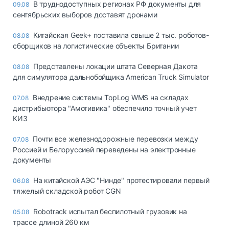
В труднодоступных регионах РФ документы для
09.08
сентябрьских выборов доставят дронами
Китайская Geek+ поставила свыше 2 тыс. роботов-
08.08
сборщиков на логистические объекты Британии
Представлены локации штата Северная Дакота
08.08
для симулятора дальнобойщика American Truck Simulator
Внедрение системы TopLog WMS на складах
07.08
дистрибьютора "Амотивика" обеспечило точный учет
КИЗ
Почти все железнодорожные перевозки между
07.08
Россией и Белоруссией переведены на электронные
документы
На китайской АЭС "Нинде" протестировали первый
06.08
тяжелый складской робот CGN
Robotrack испытал беспилотный грузовик на
05.08
трассе длиной 260 км