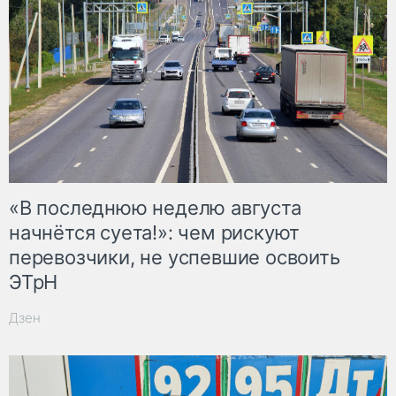
«В последнюю неделю августа
начнётся суета!»: чем рискуют
перевозчики, не успевшие освоить
ЭТрН
Дзен