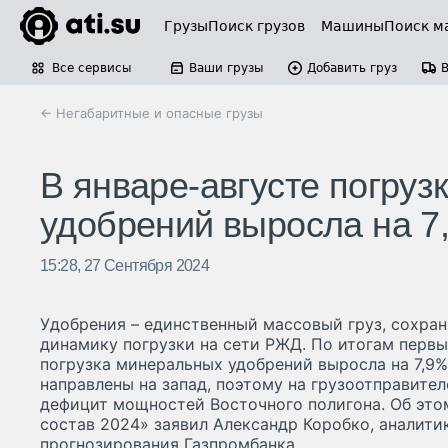
Грузы
Поиск грузов
Машины
Поиск м
Все сервисы
Ваши грузы
Добавить груз
← Негабаритные и опасные грузы
В январе-августе погру
удобрений выросла на 7
15:28, 27 Сентября 2024
Удобрения – единственный массовый груз, сохр
динамику погрузки на сети РЖД. По итогам первы
погрузка минеральных удобрений выросла на 7,9%
направлены на запад, поэтому на грузоотправител
дефицит мощностей Восточного полигона. Об эт
состав 2024» заявил Александр Коробко, аналити
прогнозирования Газпромбанка.