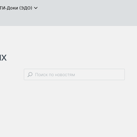
ТИ-Доки (ЭДО)
ых