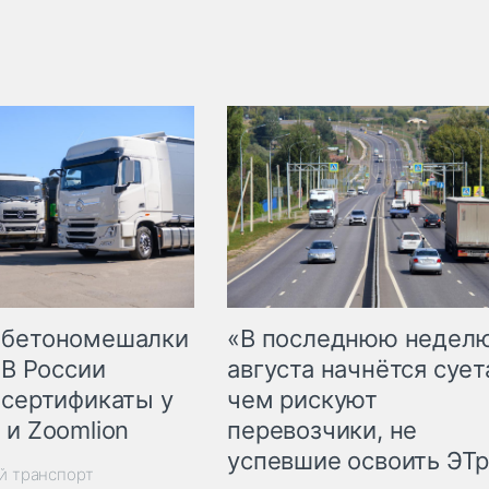
 бетономешалки
«В последнюю недел
 В России
августа начнётся суета
 сертификаты у
чем рискуют
 и Zoomlion
перевозчики, не
успевшие освоить ЭТ
й транспорт