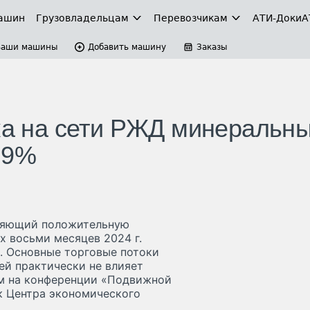
ашин
Грузовладельцам
Перевозчикам
АТИ-Доки
А
Ваши машины
Добавить машину
Заказы
зка на сети РЖД минеральн
,9%
аняющий положительную
х восьми месяцев 2024 г.
. Основные торговые потоки
ей практически не влияет
ом на конференции «Подвижной
к Центра экономического