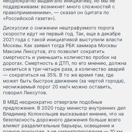
неоднократно выдвигало инициативу, но мы не
поддерживаем: возникнет много сложностей с
правоприменением», — сказал он (цитата по
«Российской газете»).
Дискуссии о снижении нештрафуемого порога
скорости идут не первый год. Так, еще в декабре
2021 года с такой инициативой выступили власти
Москвы. Как заявил тогда РБК заммэра Москвы
Максим Ликсутов, это позволит сократить
смертность и уменьшить количество пробок на
дорогах. Смертность в ДТП, по его мнению, должна
снизиться в три-четыре раза, а количество аварий
— сократиться на 35%. В то же время там, где
может быть быстрое движение (за чертой города),
неснижаемый порог 20 км/ч можно оставить,
говорил Ликсутов.
В МВД неоднократно отвергали подобные
предложения. В 2020 году министр внутренних дел
Владимир Колокольцев высказывал мнение, что на
безопасность дорожного движения больше всего
влияют разделительные барьеры, освещение и
ровное покрытие, а не «манипулирование — 10 км