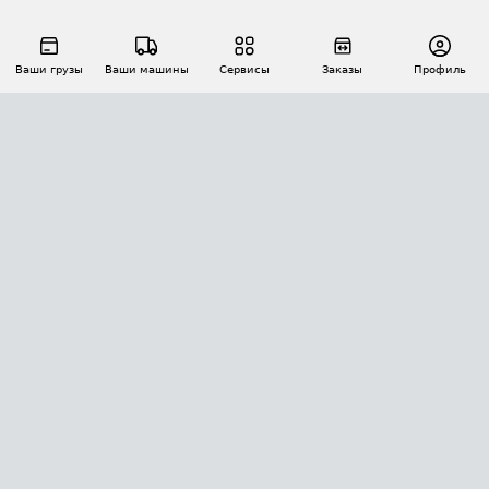
Ваши грузы
Ваши машины
Сервисы
Заказы
Профиль
АВТОМАТИЗАЦИЯ ПЕРЕВОЗОК
Площадки
Заказы
Торги
Тендеры
АТИ-Доки
GPS-мониторинг
АТИ Мессенджер
Цепочки грузов
API ATI.SU
ПОЛЕЗНОЕ
Расчет расстояний
БЕЗОПАСНОСТЬ
Академия ATI.SU
ATI.SU о безопасности
Звезды ATI.SU на вашем сайте
КОНТАКТЫ И ТАРИФЫ
Памятка по проверке контрагентов
Индекс ATI.SU FTL РФ
О системе ATI.SU
Светофор+
Средние ставки
ИНФОРМАЦИЯ