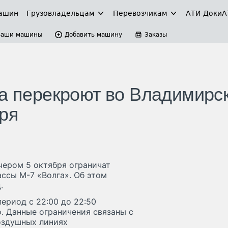
ашин
Грузовладельцам
Перевозчикам
АТИ-Доки
А
Ваши машины
Добавить машину
Заказы
га перекроют во Владимирс
бря
ером 5 октября ограничат
ссы М-7 «Волга». Об этом
.
период с 22:00 до 22:50
. Данные ограничения связаны с
оздушных линиях