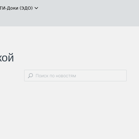
ТИ-Доки (ЭДО)
кой