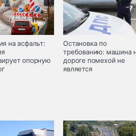
Остановка по
я на асфальт:
требованию: машина 
ия
дороге помехой не
зирует опорную
является
ог