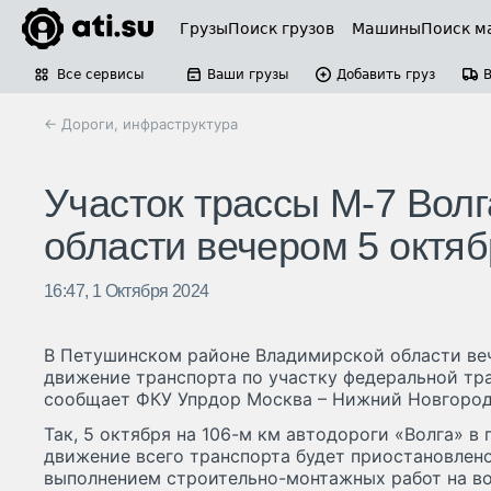
Грузы
Поиск грузов
Машины
Поиск м
Все сервисы
Ваши грузы
Добавить груз
← Дороги, инфраструктура
Участок трассы М-7 Вол
области вечером 5 октя
16:47, 1 Октября 2024
В Петушинском районе Владимирской области веч
движение транспорта по участку федеральной тра
сообщает ФКУ Упрдор Москва – Нижний Новгород
Так, 5 октября на 106-м км автодороги «Волга» в 
движение всего транспорта будет приостановлено
выполнением строительно-монтажных работ на в