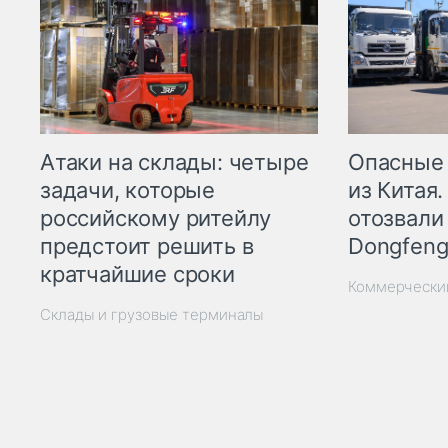
Опасные
Атаки на склады: четыре
из Китая.
задачи, которые
отозвали
российскому ритейлу
Dongfeng
предстоит решить в
кратчайшие сроки
Коммерчески
Склады и грузовые терминалы