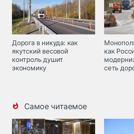
Дорога в никуда: как
Монополи
якутский весовой
как Росс
контроль душит
модерни
экономику
сеть дор
Самое читаемое