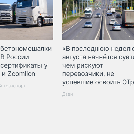
 бетономешалки
«В последнюю недел
 В России
августа начнётся суета
 сертификаты у
чем рискуют
 и Zoomlion
перевозчики, не
успевшие освоить ЭТ
й транспорт
Дзен