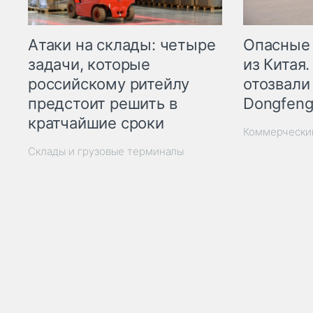
Опасные
Атаки на склады: четыре
из Китая.
задачи, которые
отозвали
российскому ритейлу
Dongfeng
предстоит решить в
кратчайшие сроки
Коммерчески
Склады и грузовые терминалы