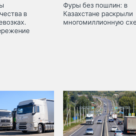
мы
Фуры без пошлин: в
чества в
Казахстане раскрыли
евозках.
многомиллионную сх
ережение