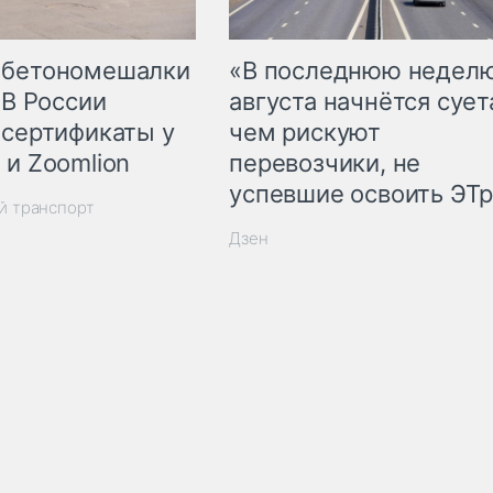
 бетономешалки
«В последнюю недел
 В России
августа начнётся суета
 сертификаты у
чем рискуют
 и Zoomlion
перевозчики, не
успевшие освоить ЭТ
й транспорт
Дзен