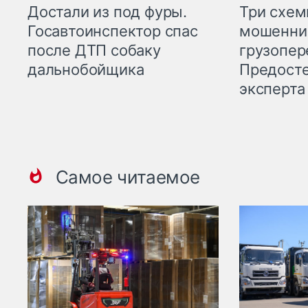
Три схе
Достали из под фуры.
мошенни
Госавтоинспектор спас
грузопер
после ДТП собаку
Предост
дальнобойщика
эксперта
Самое читаемое