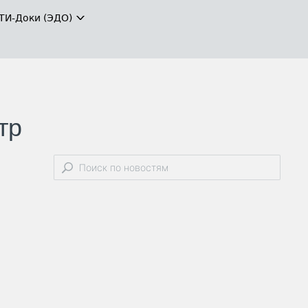
ТИ-Доки (ЭДО)
тр