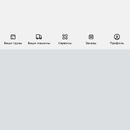
Ваши грузы
Ваши машины
Сервисы
Заказы
Профиль
АВТОМАТИЗАЦИЯ ПЕРЕВОЗОК
Площадки
Заказы
Торги
Тендеры
АТИ-Доки
GPS-мониторинг
АТИ Мессенджер
Цепочки грузов
API ATI.SU
ПОЛЕЗНОЕ
Расчет расстояний
БЕЗОПАСНОСТЬ
Академия ATI.SU