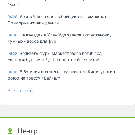
"Коле"
У китайского дальнобойщика на таможне в
06.08
Приморье изъяли деньги
Ha въeздax в Улaн-Удэ зaвepшaют ycтaнoвкy
06.08
«yмныx» вecoв для фyp
Водитель фуры маркетплейса погиб под
06.08
Екатеринбургом в ДТП с дорожной техникой
В Бурятии водитель грузовика из Китая уронил
06.08
ротор на трассу «Байкал»
Все новости
Центр