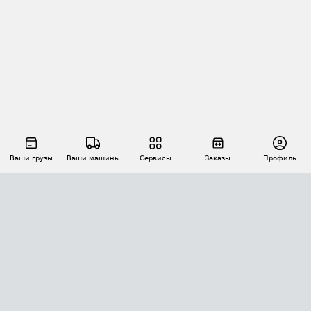
Ваши грузы
Ваши машины
Сервисы
Заказы
Профиль
АВТОМАТИЗАЦИЯ ПЕРЕВОЗОК
Площадки
Заказы
Торги
Тендеры
АТИ-Доки
GPS-мониторинг
АТИ Мессенджер
Цепочки грузов
API ATI.SU