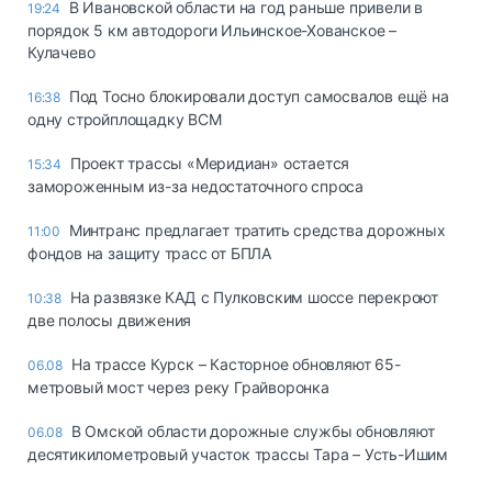
В Ивановской области на год раньше привели в
19:24
порядок 5 км автодороги Ильинское-Хованское –
Кулачево
Под Тосно блокировали доступ самосвалов ещё на
16:38
одну стройплощадку ВСМ
Проект трассы «Меридиан» остается
15:34
замороженным из-за недостаточного спроса
Минтранс предлагает тратить средства дорожных
11:00
фондов на защиту трасс от БПЛА
На развязке КАД с Пулковским шоссе перекроют
10:38
две полосы движения
На трассе Курск – Касторное обновляют 65-
06.08
метровый мост через реку Грайворонка
В Омской области дорожные службы обновляют
06.08
десятикилометровый участок трассы Тара – Усть-Ишим