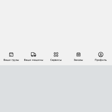
Ваши грузы
Ваши машины
Сервисы
Заказы
Профиль
АВТОМАТИЗАЦИЯ ПЕРЕВОЗОК
Площадки
Заказы
Торги
Тендеры
АТИ-Доки
GPS-мониторинг
АТИ Мессенджер
Цепочки грузов
API ATI.SU