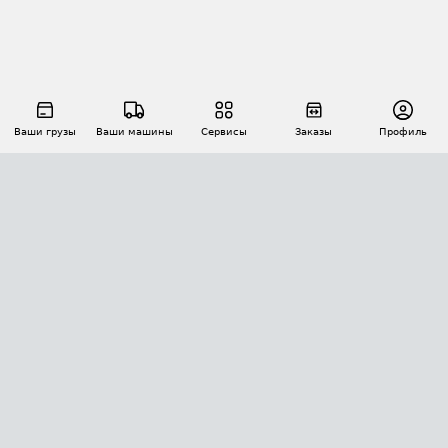
Ваши грузы
Ваши машины
Сервисы
Заказы
Профиль
АВТОМАТИЗАЦИЯ ПЕРЕВОЗОК
Площадки
Заказы
Торги
Тендеры
АТИ-Доки
GPS-мониторинг
АТИ Мессенджер
Цепочки грузов
API ATI.SU
ПОЛЕЗНОЕ
Расчет расстояний
БЕЗОПАСНОСТЬ
Академия ATI.SU
ATI.SU о безопасности