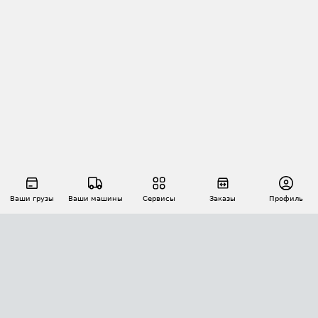
Ваши грузы
Ваши машины
Сервисы
Заказы
Профиль
АВТОМАТИЗАЦИЯ ПЕРЕВОЗОК
Площадки
Заказы
Торги
Тендеры
АТИ-Доки