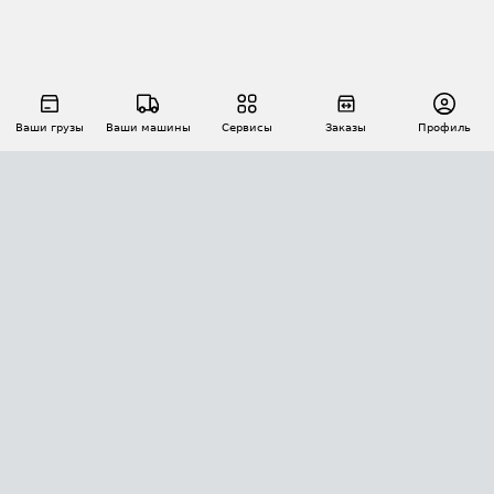
Ваши грузы
Ваши машины
Сервисы
Заказы
Профиль
АВТОМАТИЗАЦИЯ ПЕРЕВОЗОК
Площадки
Заказы
Торги
Тендеры
АТИ-Доки
GPS-мониторинг
АТИ Мессенджер
Цепочки грузов
API ATI.SU
ПОЛЕЗНОЕ
Расчет расстояний
БЕЗОПАСНОСТЬ
Академия ATI.SU
ATI.SU о безопасности
Звезды ATI.SU на вашем сайте
КОНТАКТЫ И ТАРИФЫ