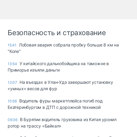
Безопасность и страхование
Лобовая авария собрала пробку больше 8 км на
15:41
"Коле"
У китайского дальнобойщика на таможне в
13:54
Приморье изъяли деньги
Ha въeздax в Улaн-Удэ зaвepшaют ycтaнoвкy
13:07
«yмныx» вecoв для фyp
Водитель фуры маркетплейса погиб под
10:56
Екатеринбургом в ДТП с дорожной техникой
В Бурятии водитель грузовика из Китая уронил
09:36
ротор на трассу «Байкал»