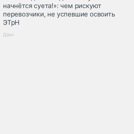
начнётся суета!»: чем рискуют
перевозчики, не успевшие освоить
ЭТрН
Дзен