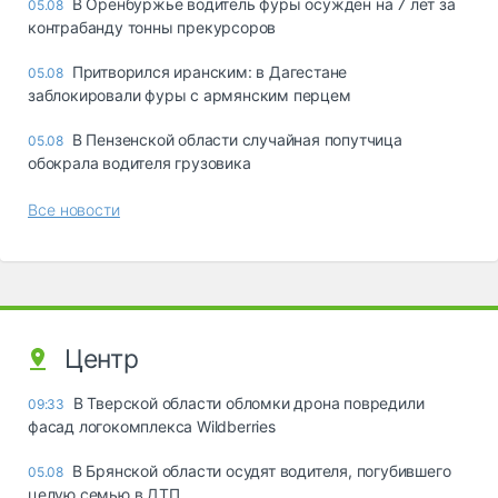
В Оренбуржье водитель фуры осуждён на 7 лет за
05.08
контрабанду тонны прекурсоров
Притворился иранским: в Дагестане
05.08
заблокировали фуры с армянским перцем
В Пензенской области случайная попутчица
05.08
обокрала водителя грузовика
Все новости
Центр
В Тверской области обломки дрона повредили
09:33
фасад логокомплекса Wildberries
В Брянской области осудят водителя, погубившего
05.08
целую семью в ДТП