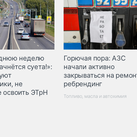
Горючая пора: АЗС
еднюю неделю
начали активно
ачнётся суета!»:
закрываться на ремон
куют
ребрендинг
ики, не
 освоить ЭТрН
Топливо, масла и автохимия