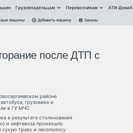
ашин
Грузовладельцам
Перевозчикам
АТИ-Доки
А
Ваши машины
Добавить машину
Заказы
горание после ДТП с
Новосергиевском районе
автобуса, грузовика и
или в ГУ МЧС
ка в результате столкновения
но) и нефтевоза произошло
л сухую траву и лесополосу