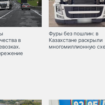
мы
Фуры без пошлин: в
чества в
Казахстане раскрыли
евозках.
многомиллионную сх
ережение