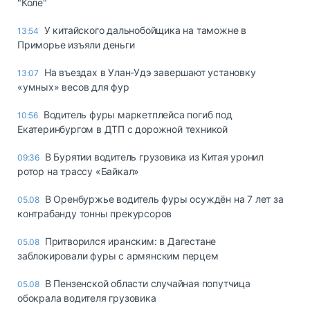
"Коле"
У китайского дальнобойщика на таможне в
13:54
Приморье изъяли деньги
Ha въeздax в Улaн-Удэ зaвepшaют ycтaнoвкy
13:07
«yмныx» вecoв для фyp
Водитель фуры маркетплейса погиб под
10:56
Екатеринбургом в ДТП с дорожной техникой
В Бурятии водитель грузовика из Китая уронил
09:36
ротор на трассу «Байкал»
В Оренбуржье водитель фуры осуждён на 7 лет за
05.08
контрабанду тонны прекурсоров
Притворился иранским: в Дагестане
05.08
заблокировали фуры с армянским перцем
В Пензенской области случайная попутчица
05.08
обокрала водителя грузовика