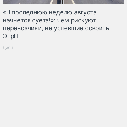
«В последнюю неделю августа
начнётся суета!»: чем рискуют
перевозчики, не успевшие освоить
ЭТрН
Дзен