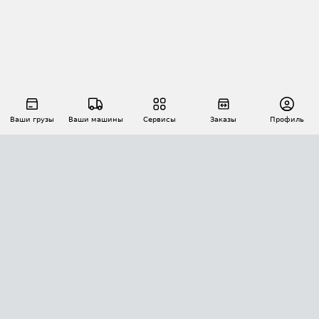
Ваши грузы
Ваши машины
Сервисы
Заказы
Профиль
АВТОМАТИЗАЦИЯ ПЕРЕВОЗОК
Площадки
Заказы
Торги
Тендеры
АТИ-Доки
GPS-мониторинг
АТИ Мессенджер
Цепочки грузов
API ATI.SU
ПОЛЕЗНОЕ
Расчет расстояний