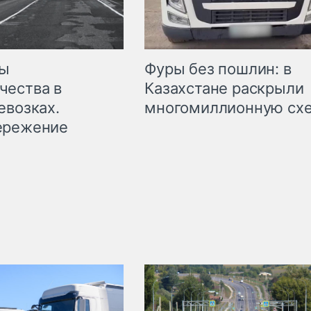
мы
Фуры без пошлин: в
чества в
Казахстане раскрыли
евозках.
многомиллионную сх
ережение