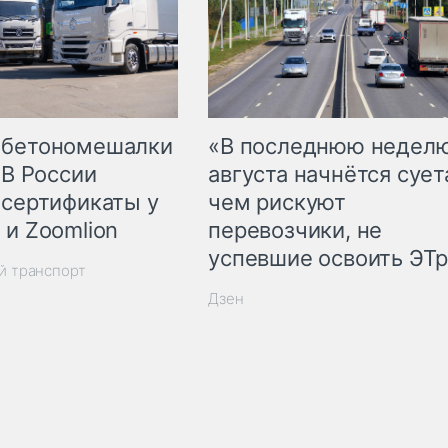
 бетономешалки
«В последнюю недел
 В России
августа начнётся суета
 сертификаты у
чем рискуют
 и Zoomlion
перевозчики, не
успевшие освоить ЭТ
й транспорт
Дзен