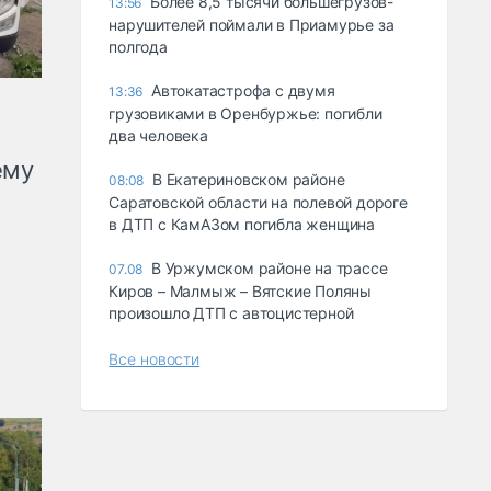
Более 8,5 тысячи большегрузов-
13:56
нарушителей поймали в Приамурье за
полгода
Автокатастрофа с двумя
13:36
грузовиками в Оренбуржье: погибли
два человека
ему
В Екатериновском районе
08:08
Саратовской области на полевой дороге
в ДТП с КамАЗом погибла женщина
В Уржумском районе на трассе
07.08
Киров – Малмыж – Вятские Поляны
произошло ДТП с автоцистерной
Все новости