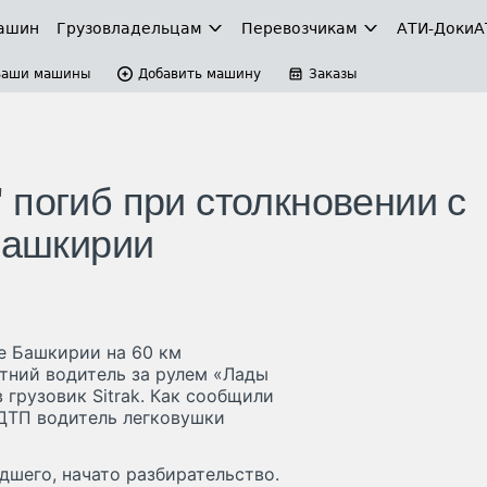
ашин
Грузовладельцам
Перевозчикам
АТИ-Доки
А
Ваши машины
Добавить машину
Заказы
 погиб при столкновении с
Башкирии
е Башкирии на 60 км
тний водитель за рулем «Лады
 грузовик Sitrak. Как сообщили
 ДТП водитель легковушки
шего, начато разбирательство.