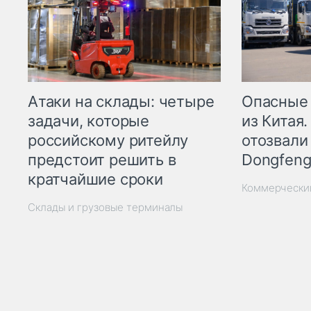
Опасные
Атаки на склады: четыре
из Китая.
задачи, которые
отозвали
российскому ритейлу
Dongfeng
предстоит решить в
кратчайшие сроки
Коммерчески
Склады и грузовые терминалы