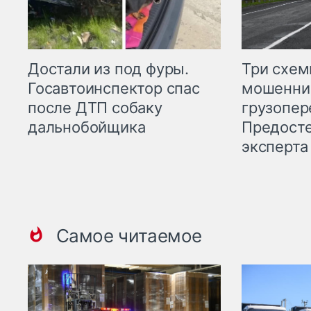
Три схе
Достали из под фуры.
мошенни
Госавтоинспектор спас
грузопер
после ДТП собаку
Предост
дальнобойщика
эксперта
Самое читаемое