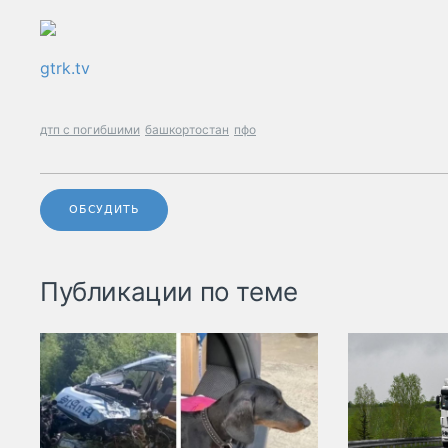
gtrk.tv
дтп с погибшими
башкортостан
пфо
ОБСУДИТЬ
Публикации по теме