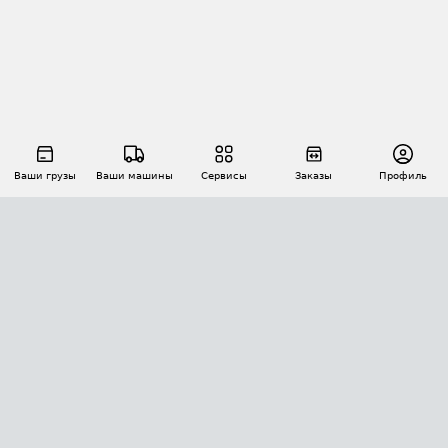
Ваши грузы
Ваши машины
Сервисы
Заказы
Профиль
АВТОМАТИЗАЦИЯ ПЕРЕВОЗОК
Площадки
Заказы
Торги
Тендеры
АТИ-Доки
GPS-мониторинг
АТИ Мессенджер
Цепочки грузов
API ATI.SU
ПОЛЕЗНОЕ
Расчет расстояний