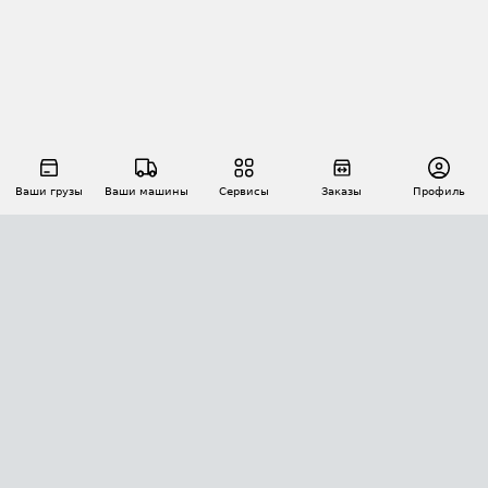
Ваши грузы
Ваши машины
Сервисы
Заказы
Профиль
АВТОМАТИЗАЦИЯ ПЕРЕВОЗОК
Площадки
Заказы
Торги
Тендеры
АТИ-Доки
GPS-мониторинг
АТИ Мессенджер
Цепочки грузов
API ATI.SU
ПОЛЕЗНОЕ
Расчет расстояний