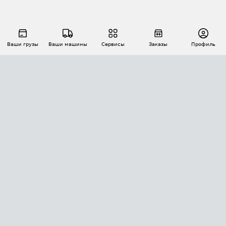
Ваши грузы
Ваши машины
Сервисы
Заказы
Профиль
АВТОМАТИЗАЦИЯ ПЕРЕВОЗОК
Площадки
Заказы
Торги
Тендеры
АТИ-Доки
GPS-мониторинг
АТИ Мессенджер
Цепочки грузов
API ATI.SU
ПОЛЕЗНОЕ
Расчет расстояний
БЕЗОПАСНОСТЬ
Академия ATI.SU
ATI.SU о безопасности
Звезды ATI.SU на вашем сайте
КОНТАКТЫ И ТАРИФЫ
Памятка по проверке контрагентов
Индекс ATI.SU FTL РФ