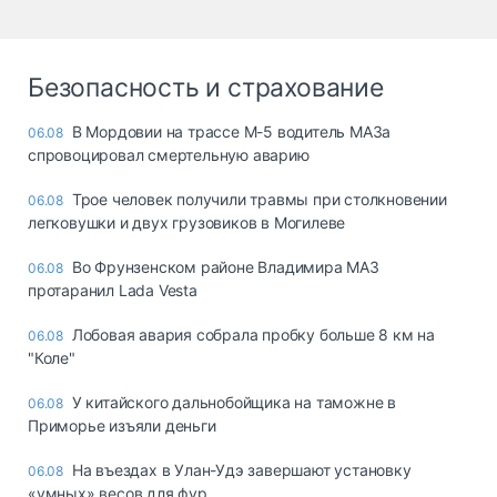
Безопасность и страхование
В Мордовии на трассе М-5 водитель МАЗа
06.08
спровоцировал смертельную аварию
Трое человек получили травмы при столкновении
06.08
легковушки и двух грузовиков в Могилеве
Во Фрунзенском районе Владимира МАЗ
06.08
протаранил Lada Vesta
Лобовая авария собрала пробку больше 8 км на
06.08
"Коле"
У китайского дальнобойщика на таможне в
06.08
Приморье изъяли деньги
Ha въeздax в Улaн-Удэ зaвepшaют ycтaнoвкy
06.08
«yмныx» вecoв для фyp