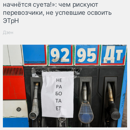
начнётся суета!»: чем рискуют
перевозчики, не успевшие освоить
ЭТрН
Дзен