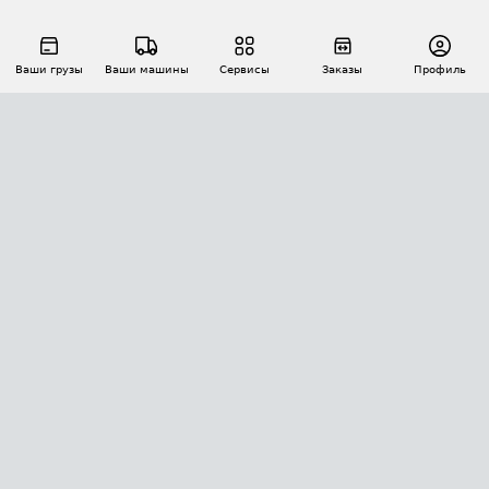
Ваши грузы
Ваши машины
Сервисы
Заказы
Профиль
АВТОМАТИЗАЦИЯ ПЕРЕВОЗОК
Площадки
Заказы
Торги
Тендеры
АТИ-Доки
GPS-мониторинг
АТИ Мессенджер
Цепочки грузов
API ATI.SU
ПОЛЕЗНОЕ
Расчет расстояний
БЕЗОПАСНОСТЬ
Академия ATI.SU
ATI.SU о безопасности
Звезды ATI.SU на вашем сайте
КОНТАКТЫ И ТАРИФЫ
Памятка по проверке контрагентов
Индекс ATI.SU FTL РФ
О системе ATI.SU
Светофор+
Средние ставки
ИНФОРМАЦИЯ