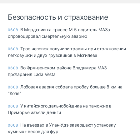
Безопасность и страхование
В Мордовии на трассе М-5 водитель МАЗа
06.08
спровоцировал смертельную аварию
Трое человек получили травмы при столкновении
06.08
легковушки и двух грузовиков в Могилеве
Во Фрунзенском районе Владимира МАЗ
06.08
протаранил Lada Vesta
Лобовая авария собрала пробку больше 8 км на
06.08
"Коле"
У китайского дальнобойщика на таможне в
06.08
Приморье изъяли деньги
Ha въeздax в Улaн-Удэ зaвepшaют ycтaнoвкy
06.08
«yмныx» вecoв для фyp