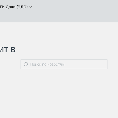
ТИ-Доки (ЭДО)
ит в