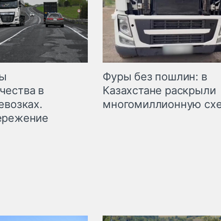
мы
Фуры без пошлин: в
чества в
Казахстане раскрыли
евозках.
многомиллионную сх
ережение