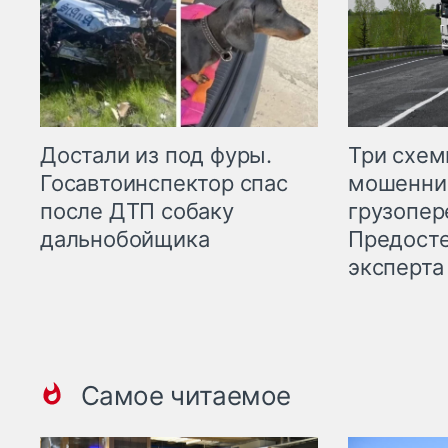
Три схе
Достали из под фуры.
мошенни
Госавтоинспектор спас
грузопер
после ДТП собаку
Предост
дальнобойщика
эксперта
Самое читаемое