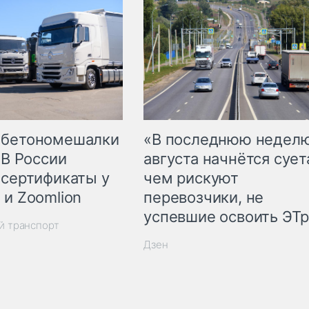
 бетономешалки
«В последнюю недел
 В России
августа начнётся суета
 сертификаты у
чем рискуют
 и Zoomlion
перевозчики, не
успевшие освоить ЭТ
й транспорт
Дзен