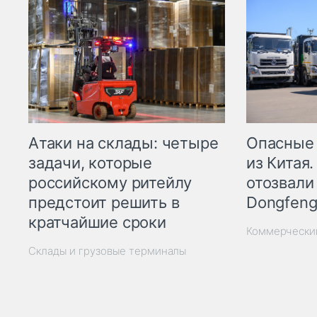
Опасные
Атаки на склады: четыре
из Китая.
задачи, которые
отозвали
российскому ритейлу
Dongfeng
предстоит решить в
кратчайшие сроки
Коммерчески
Склады и грузовые терминалы