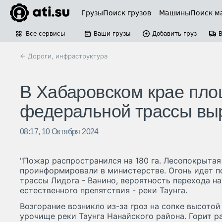
Грузы
Поиск грузов
Машины
Поиск м
Все сервисы
Ваши грузы
Добавить груз
← Дороги, инфраструктура
В Хабаровском крае пло
федеральной трассы выр
08:17, 10 Октября 2024
"Пожар распространился на 180 га. Лесопокрытая
проинформировали в министерстве. Огонь идет по 
трассы Лидога - Ванино, вероятность перехода на
естественного препятствия - реки Таунга.
Возгорание возникло из-за гроз на сопке высотой
урочище реки Таунга Нанайского района. Горит ра