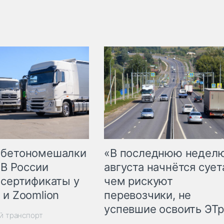
 бетономешалки
«В последнюю недел
 В России
августа начнётся суета
 сертификаты у
чем рискуют
 и Zoomlion
перевозчики, не
успевшие освоить ЭТ
й транспорт