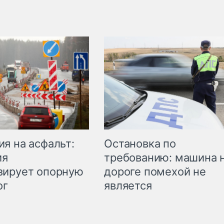
Остановка по
я на асфальт:
требованию: машина 
ия
дороге помехой не
зирует опорную
является
ог