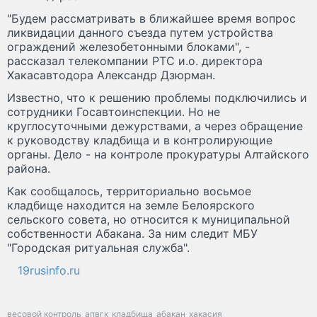
"Будем рассматривать в ближайшее время вопрос
ликвидации данного съезда путем устройства
ограждений железобетонными блоками", -
рассказал телекомпании РТС и.о. директора
Хакасавтодора Александр Дзюрман.
Известно, что к решению проблемы подключились и
сотрудники Госавтоинспекции. Но не
круглосуточными дежурствами, а через обращение
к руководству кладбища и в контролирующие
органы. Дело - на контроле прокуратуры Алтайского
района.
Как сообщалось, территориально восьмое
кладбище находится на земле Белоярского
сельского совета, но относится к муниципальной
собственности Абакана. За ним следит МБУ
"Городская ритуальная служба".
19rusinfo.ru
весовой контроль
апвгк
кладбища
абакан
хакасия