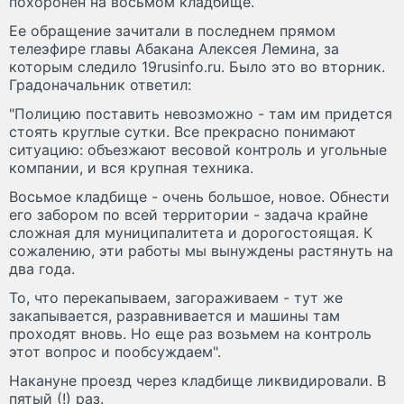
похоронен на восьмом кладбище.
Ее обращение зачитали в последнем прямом
телеэфире главы Абакана Алексея Лемина, за
которым следило 19rusinfo.ru. Было это во вторник.
Градоначальник ответил:
"Полицию поставить невозможно - там им придется
стоять круглые сутки. Все прекрасно понимают
ситуацию: объезжают весовой контроль и угольные
компании, и вся крупная техника.
Восьмое кладбище - очень большое, новое. Обнести
его забором по всей территории - задача крайне
сложная для муниципалитета и дорогостоящая. К
сожалению, эти работы мы вынуждены растянуть на
два года.
То, что перекапываем, загораживаем - тут же
закапывается, разравнивается и машины там
проходят вновь. Но еще раз возьмем на контроль
этот вопрос и пообсуждаем".
Накануне проезд через кладбище ликвидировали. В
пятый (!) раз.