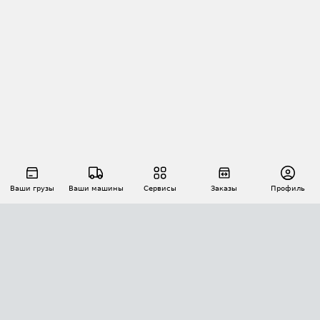
Ваши грузы
Ваши машины
Сервисы
Заказы
Профиль
АВТОМАТИЗАЦИЯ ПЕРЕВОЗОК
Площадки
Заказы
Торги
Тендеры
АТИ-Доки
GPS-мониторинг
АТИ Мессенджер
Цепочки грузов