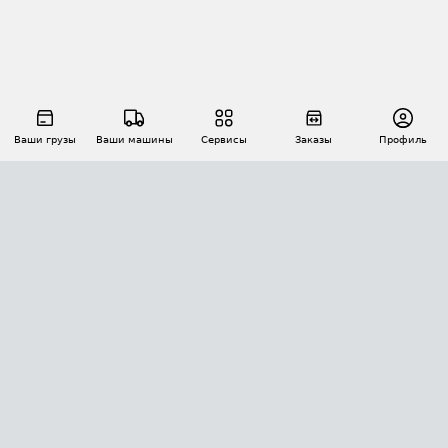
Ваши грузы
Ваши машины
Сервисы
Заказы
Профиль
АВТОМАТИЗАЦИЯ ПЕРЕВОЗОК
Площадки
Заказы
Торги
Тендеры
АТИ-Доки
GPS-мониторинг
АТИ Мессенджер
Цепочки грузов
API ATI.SU
ПОЛЕЗНОЕ
Расчет расстояний
БЕЗОПАСНОСТЬ
Академия ATI.SU