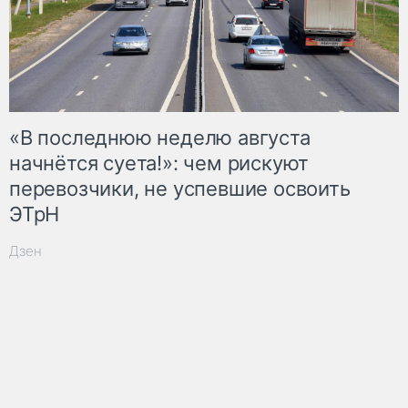
«В последнюю неделю августа
начнётся суета!»: чем рискуют
перевозчики, не успевшие освоить
ЭТрН
Дзен