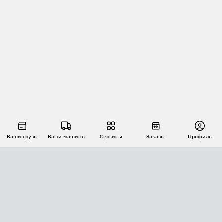
Ваши грузы
Ваши машины
Сервисы
Заказы
Профиль
АВТОМАТИЗАЦИЯ ПЕРЕВОЗОК
Площадки
Заказы
Торги
Тендеры
АТИ-Доки
GPS-мониторинг
АТИ Мессенджер
Цепочки грузов