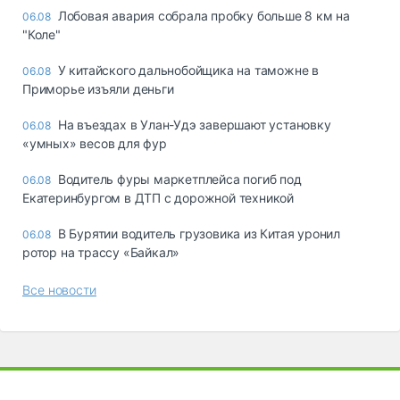
Лобовая авария собрала пробку больше 8 км на
06.08
"Коле"
У китайского дальнобойщика на таможне в
06.08
Приморье изъяли деньги
Ha въeздax в Улaн-Удэ зaвepшaют ycтaнoвкy
06.08
«yмныx» вecoв для фyp
Водитель фуры маркетплейса погиб под
06.08
Екатеринбургом в ДТП с дорожной техникой
В Бурятии водитель грузовика из Китая уронил
06.08
ротор на трассу «Байкал»
Все новости