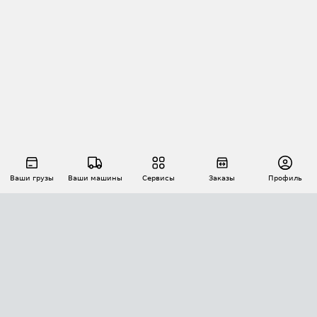
Ваши грузы
Ваши машины
Сервисы
Заказы
Профиль
АВТОМАТИЗАЦИЯ ПЕРЕВОЗОК
Площадки
Заказы
Торги
Тендеры
АТИ-Доки
GPS-мониторинг
АТИ Мессенджер
Цепочки грузов
API ATI.SU