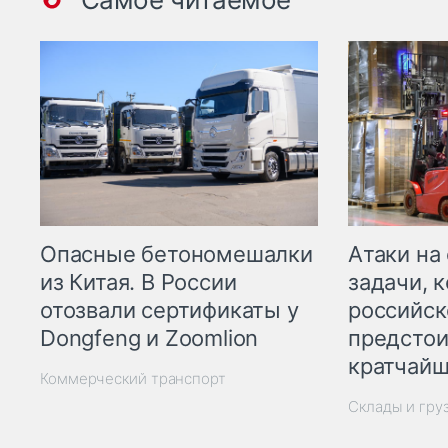
Опасные бетономешалки
Атаки на
из Китая. В России
задачи, 
отозвали сертификаты у
российск
Dongfeng и Zoomlion
предстои
кратчайш
Коммерческий транспорт
Склады и гру