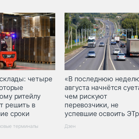
 склады: четыре
«В последнюю недел
которые
августа начнётся суета
ому ритейлу
чем рискуют
т решить в
перевозчики, не
ие сроки
успевшие освоить ЭТ
зовые терминалы
Дзен