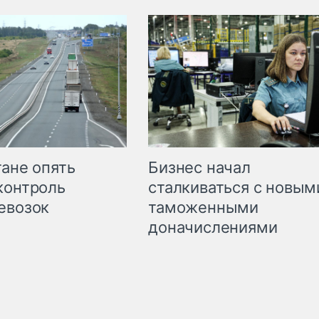
Бизнес начал
тане опять
сталкиваться с новым
контроль
таможенными
евозок
доначислениями