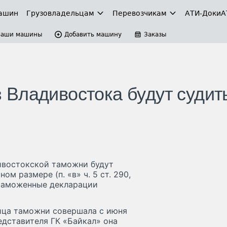
ашин
Грузовладельцам
Перевозчикам
АТИ-Доки
А
Ваши машины
Добавить машину
Заказы
Владивостока будут судить
ивостокской таможни будут
ом размере (п. «в» ч. 5 ст. 290,
ла таможенные декларации
ница таможни совершала с июня
едставителя ГК «Байкал» она