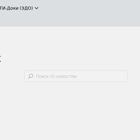
ТИ-Доки (ЭДО)
к