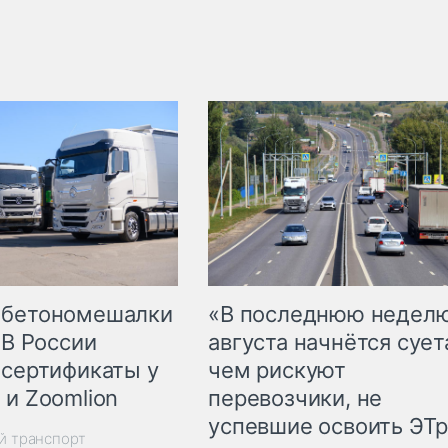
 бетономешалки
«В последнюю недел
 В России
августа начнётся суета
 сертификаты у
чем рискуют
 и Zoomlion
перевозчики, не
успевшие освоить ЭТ
й транспорт