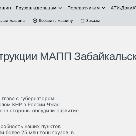
ашин
Грузовладельцам
Перевозчикам
АТИ-Доки
А
Ваши машины
Добавить машину
Заказы
струкции МАПП Забайкальс
 главе с губернатором
слом КНР в России Чжан
осов стороны обсудили развитие
особность наших пунктов
и более 25 млн тонн грузов, в