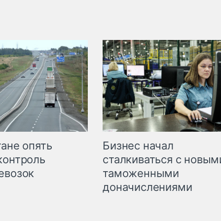
Бизнес начал
тане опять
сталкиваться с новым
контроль
таможенными
евозок
доначислениями