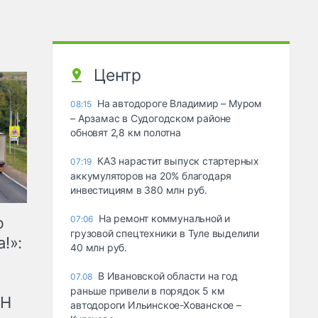
Центр
На автодороге Владимир – Муром
08:15
– Арзамас в Судогодском районе
обновят 2,8 км полотна
КАЗ нарастит выпуск стартерных
07:19
аккумуляторов на 20% благодаря
инвестициям в 380 млн руб.
На ремонт коммунальной и
ю
07:06
грузовой спецтехники в Туле выделили
!»:
40 млн руб.
В Ивановской области на год
07.08
раньше привели в порядок 5 км
рН
автодороги Ильинское-Хованское –