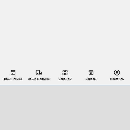
Ваши грузы
Ваши машины
Сервисы
Заказы
Профиль
АВТОМАТИЗАЦИЯ ПЕРЕВОЗОК
Площадки
Заказы
Торги
Тендеры
АТИ-Доки
GPS-мониторинг
АТИ Мессенджер
Цепочки грузов