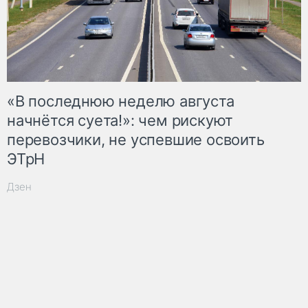
«В последнюю неделю августа
начнётся суета!»: чем рискуют
перевозчики, не успевшие освоить
ЭТрН
Дзен